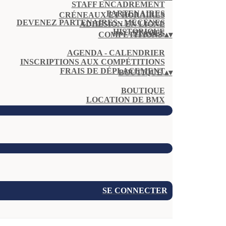
STAFF ENCADREMENT
PARTENAIRES
CRÉNEAUX ET HORAIRES
DEVENEZ PARTENAIRES - MÉCÈNES
ADHÉSION EN LIGNE
HISTORIQUE
STAGES
COMPÉTITIONS
▴
▾
AGENDA - CALENDRIER
INSCRIPTIONS AUX COMPÉTITIONS
FRAIS DE DÉPLACEMENT
BOUTIQUE
▴
▾
BOUTIQUE
LOCATION DE BMX
SE CONNECTER