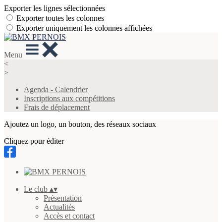
Exporter les lignes sélectionnées
Exporter toutes les colonnes
Exporter uniquement les colonnes affichées
Menu
<
>
Agenda - Calendrier
Inscriptions aux compétitions
Frais de déplacement
Ajoutez un logo, un bouton, des réseaux sociaux
Cliquez pour éditer
Le club
▴
▾
Présentation
Actualités
Accès et contact