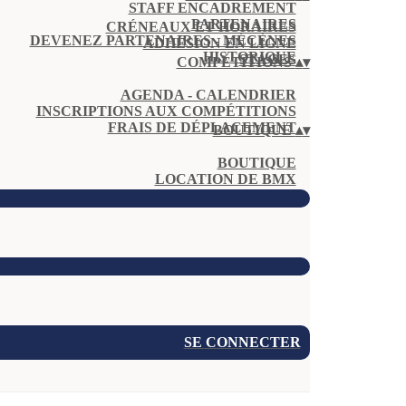
STAFF ENCADREMENT
PARTENAIRES
CRÉNEAUX ET HORAIRES
DEVENEZ PARTENAIRES - MÉCÈNES
ADHÉSION EN LIGNE
HISTORIQUE
STAGES
COMPÉTITIONS
▴
▾
AGENDA - CALENDRIER
INSCRIPTIONS AUX COMPÉTITIONS
FRAIS DE DÉPLACEMENT
BOUTIQUE
▴
▾
BOUTIQUE
LOCATION DE BMX
SE CONNECTER