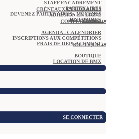
STAFF ENCADREMENT
PARTENAIRES
CRÉNEAUX ET HORAIRES
DEVENEZ PARTENAIRES - MÉCÈNES
ADHÉSION EN LIGNE
HISTORIQUE
STAGES
COMPÉTITIONS
▴
▾
AGENDA - CALENDRIER
INSCRIPTIONS AUX COMPÉTITIONS
FRAIS DE DÉPLACEMENT
BOUTIQUE
▴
▾
BOUTIQUE
LOCATION DE BMX
SE CONNECTER