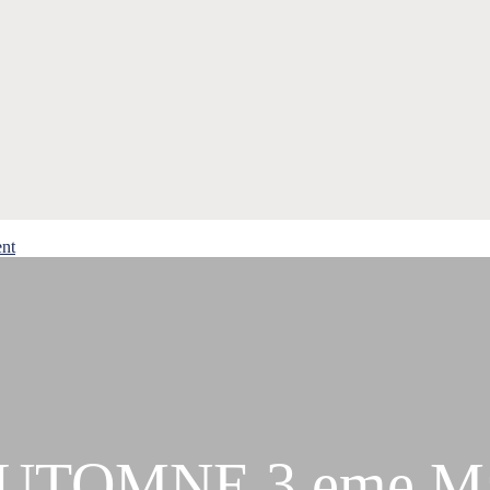
ent
TOMNE 3 eme Manc