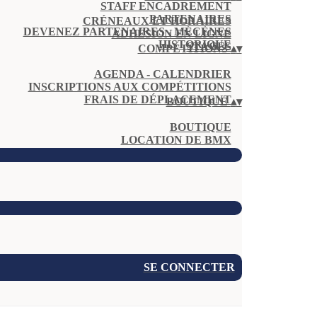
STAFF ENCADREMENT
PARTENAIRES
CRÉNEAUX ET HORAIRES
DEVENEZ PARTENAIRES - MÉCÈNES
ADHÉSION EN LIGNE
HISTORIQUE
STAGES
COMPÉTITIONS
▴
▾
AGENDA - CALENDRIER
INSCRIPTIONS AUX COMPÉTITIONS
FRAIS DE DÉPLACEMENT
BOUTIQUE
▴
▾
BOUTIQUE
LOCATION DE BMX
SE CONNECTER