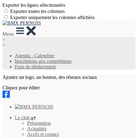
Exporter les lignes sélectionnées
Exporter toutes les colonnes
Exporter uniquement les colonnes affichées
Menu
<
>
Agenda - Calendrier
Inscriptions aux compétitions
Frais de déplacement
Ajoutez un logo, un bouton, des réseaux sociaux
Cliquez pour éditer
Le club
▴
▾
Présentation
Actualités
Accès et contact