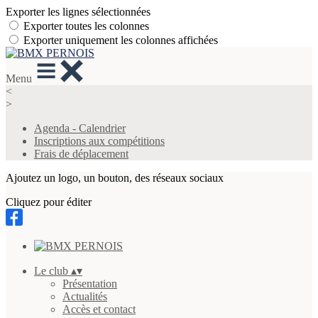
Exporter les lignes sélectionnées
Exporter toutes les colonnes
Exporter uniquement les colonnes affichées
Menu
<
>
Agenda - Calendrier
Inscriptions aux compétitions
Frais de déplacement
Ajoutez un logo, un bouton, des réseaux sociaux
Cliquez pour éditer
Le club
▴
▾
Présentation
Actualités
Accès et contact